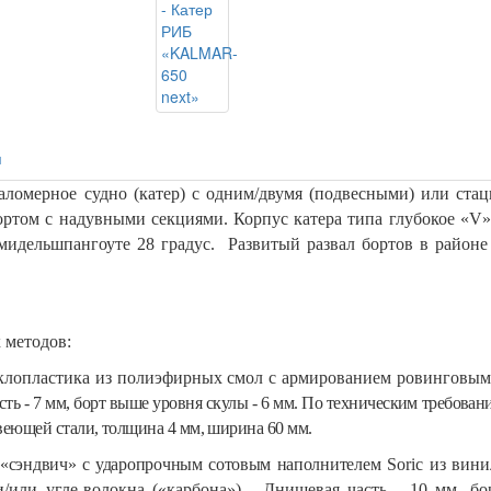
я
аломерное судно (катер) с одним/двумя (подвесными) или ста
ортом с надувными секциями.
Корпус катера типа глубокое «V
 мидельшпангоуте 28 градус. Развитый развал бортов в район
 методов:
пластика из полиэфирных смол с армированием ровинговыми
сть -
7
мм, борт выше уровня скулы - 6 мм. По техническим требован
веющей стали, толщина 4 мм, ширина 60 мм.
 «сэндвич» с ударопрочным сотовым наполнителем
Soric из вин
и/или угле-волокна («карбона»). Днищевая часть - 10 мм, 