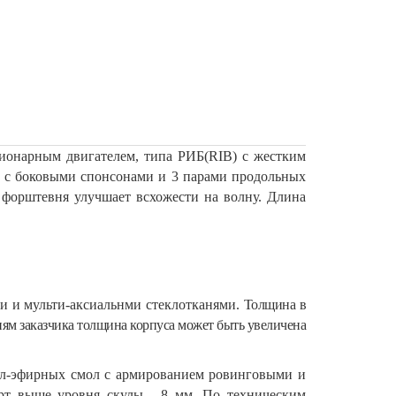
ционарным двигателем, типа РИБ(RIB) с жестким
» с боковыми спонсонами и 3 парами продольных
е форштевня улучшает всхожести на волну. Длина
 и мульти-аксиальнми стеклотканями.
Толщина в
иям заказчика толщина корпуса может быть увеличена
ил-эфирных смол с армированием ровинговыми и
борт выше уровня скулы - 8 мм. По техническим