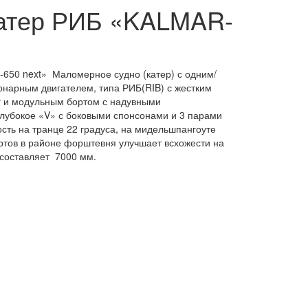
Катер РИБ «KALMAR-
650 next» Маломерное судно (катер) с одним/
онарным двигателем, типа РИБ(RIB) с жестким
г и модульным бортом с надувными
глубокое «V» с боковыми спонсонами и 3 парами
сть на транце 22 градуса, на мидельшпангоуте
ортов в районе форштевня улучшает всхожести на
са составляет 7000 мм.