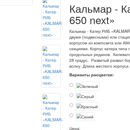
Кальмар - 
650 next»
Кальмар - Катер РИБ «KALMAR-
двумя (подвесными) или стаци
корпусом из композита или АМ
секциями. Корпус катера типа 
продольных реданов. Килевато
28 градус. Развитый развал б
волну. Длина жесткого корпу
Варианты расцветки:
Цена: