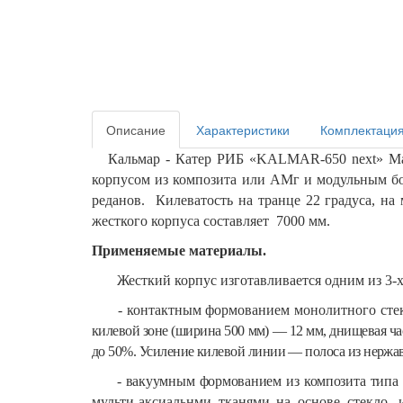
Описание
Характеристики
Комплектаци
Кальмар - Катер РИБ «KALMAR-650 next»
М
корпусом из композита или АМг и модульным б
реданов. Килеватость на транце 22 градуса, на
жесткого корпуса составляет 7000 мм.
Применяемые материалы.
Жесткий корпус изготавливается одним из 3-х
- контактным формованием монолитного стекло
килевой зоне (ширина 500 мм) — 1
2
мм, днищевая ча
до 50%. Усиление килевой линии — полоса из нержа
-
вакуумным формованием из композита типа
мульти-аксиальнми тканями на основе стекло- 