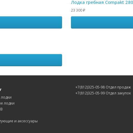
Лодка гребная Compakt 28
23 300
₽
+7(812)325-05-98 Отдел продаж
г
+7(812)325-05-99 Отдел закупок
 лодки
е лодки
IB
тующие и аксессуары