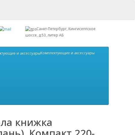
Санкт-Петербург, Кингисеппское
шоссе, д.53, литер АБ
Комплектующие и аксессуары
ола книжка
лань). Компакт 220-