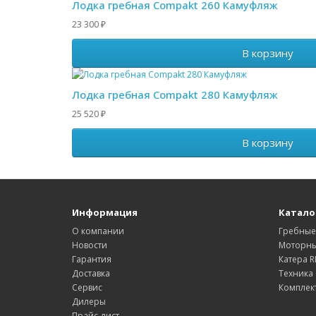
Лодка гребная Compakt 260 Камуфляж
23 300
₽
В корзину
Лодка гребная Compakt 280 Камуфляж
25 520
₽
В корзину
Информация
Катало
О компании
Гребные
Новости
Моторны
Гарантия
Катера R
Доставка
Техника
Сервис
Комплек
Дилеры
Прайс-лист