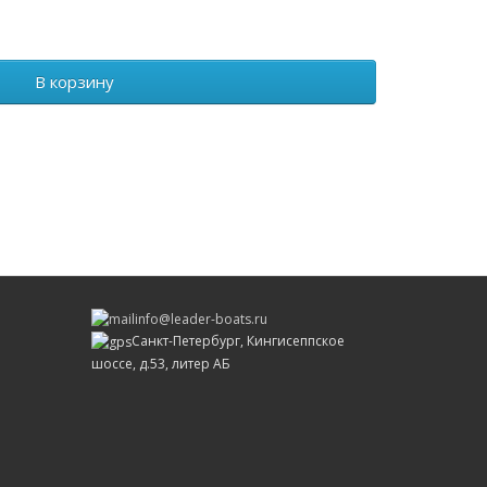
0
В корзину
info@leader-boats.ru
Санкт-Петербург, Кингисеппское
шоссе, д.53, литер АБ