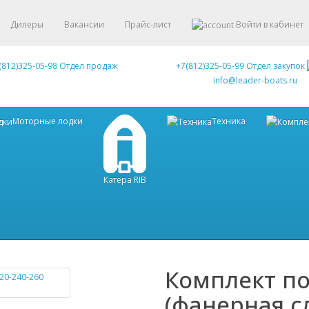
Дилеры
Вакансии
Прайс-лист
Войти в кабинет
(812)325-05-98 Отдел продаж
+7(812)325-05-99 Отдел закупок
info@leader-boats.ru
Моторные лодки
Техника
Катера RIB
Комплект п
(фанерная с